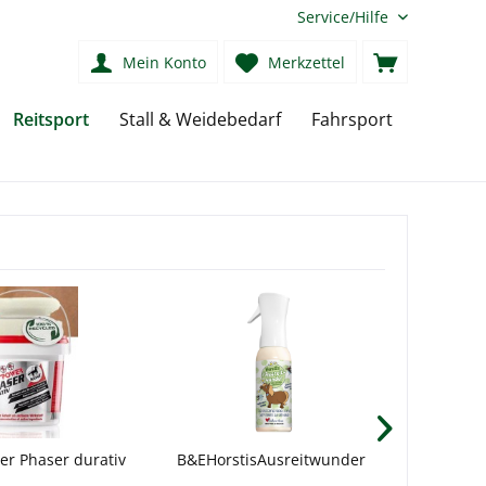
Service/Hilfe
Mein Konto
Merkzettel
Reitsport
Stall & Weidebedarf
Fahrsport
er Phaser durativ
B&EHorstisAusreitwunder
Leov