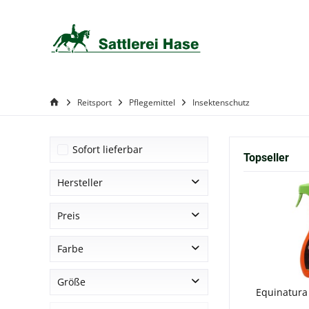
Reitsport
Pflegemittel
Insektenschutz
Sofort lieferbar
Topseller
Hersteller
Bense & Eicke
Preis
Bense&Eicke
Farbe
BenseEicke
von
2,49 €
bis
57,00 €
Equinatura
Horse + Rider
Größe
Hotte Maxe
Equinatura
roll on
Leovet