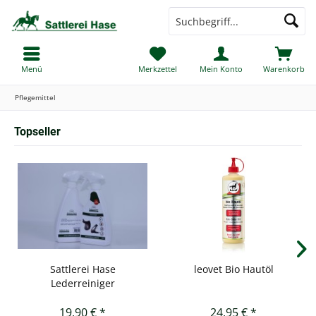
Menü
Merkzettel
Mein Konto
Warenkorb
Pflegemittel
Topseller
Sattlerei Hase
leovet Bio Hautöl
Lederreiniger
19,90 € *
24,95 € *